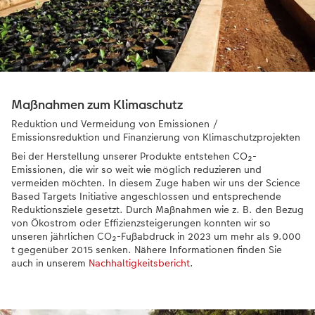
Anleitungen & Hilfe
im Wunschformat
Neuheiten
CEWE myPhotos
Inspiration
Neuheiten
Neuheiten
Neuheiten
Extras
Maßnahmen zum Klimaschutz
Reduktion und Vermeidung von Emissionen /
Emissionsreduktion und Finanzierung von Klimaschutzprojekten
Bei der Herstellung unserer Produkte entstehen CO₂-
Emissionen, die wir so weit wie möglich reduzieren und
vermeiden möchten. In diesem Zuge haben wir uns der Science
Based Targets Initiative angeschlossen und entsprechende
Reduktionsziele gesetzt. Durch Maßnahmen wie z. B. den Bezug
von Ökostrom oder Effizienzsteigerungen konnten wir so
unseren jährlichen CO₂-Fußabdruck in 2023 um mehr als 9.000
t gegenüber 2015 senken. Nähere Informationen finden Sie
auch in unserem
Nachhaltigkeitsbericht
.