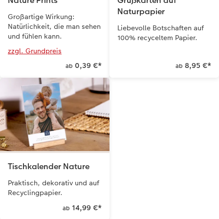
Nature Prints
Grußkarten auf
Naturpapier
Großartige Wirkung:
Natürlichkeit, die man sehen
Liebevolle Botschaften auf
und fühlen kann.
100% recyceltem Papier.
zzgl. Grundpreis
0,39 €
*
8,95 €
*
ab
ab
Tischkalender Nature
Praktisch, dekorativ und auf
Recyclingpapier.
14,99 €
*
ab