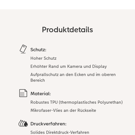
Anleitungen & Hilfe
im Wunschformat
Neuheiten
CEWE myPhotos
Inspiration
Neuheiten
Neuheiten
Produktdetails
Neuheiten
Extras
Schutz:
Hoher Schutz
Erhöhter Rand um Kamera und Display
Aufprallschutz an den Ecken und im oberen
Bereich
Material:
Robustes TPU (thermoplastisches Polyurethan)
Mikrofaser-Vlies an der Rückseite
Druckverfahren:
Solides Direktdruck-Verfahren