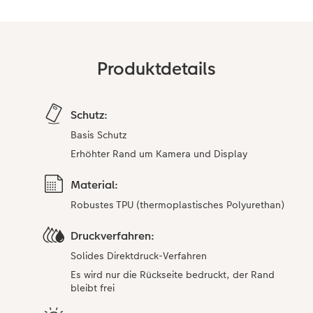
Anleitungen & Hilfe
im Wunschformat
Neuheiten
CEWE myPhotos
Inspiration
Neuheiten
Neuheiten
Produktdetails
Neuheiten
Extras
Schutz:
Basis Schutz
Erhöhter Rand um Kamera und Display
Material:
Robustes TPU (thermoplastisches Polyurethan)
Druckverfahren:
Solides Direktdruck-Verfahren
Es wird nur die Rückseite bedruckt, der Rand
bleibt frei