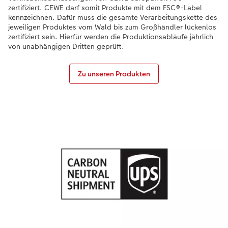
zertifiziert. CEWE darf somit Produkte mit dem FSC®-Label
kennzeichnen. Dafür muss die gesamte Verarbeitungskette des
Anleitungen & Hilfe
im Wunschformat
Neuheiten
CEWE myPhotos
jeweiligen Produktes vom Wald bis zum Großhändler lückenlos
zertifiziert sein. Hierfür werden die Produktionsabläufe jährlich
Inspiration
Neuheiten
Neuheiten
von unabhängigen Dritten geprüft.
Neuheiten
Extras
Zu unseren Produkten