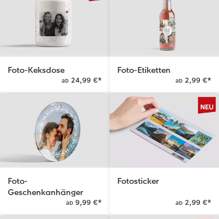
Anleitungen & Hilfe
im Wunschformat
Neuheiten
CEWE myPhotos
Inspiration
Neuheiten
Neuheiten
Neuheiten
Extras
Foto-Keksdose
Foto-Etiketten
24,99 €
*
2,99 €
*
ab
ab
Foto-
Fotosticker
Geschenkanhänger
9,99 €
*
2,99 €
*
ab
ab