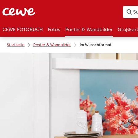
CEWE FOTOBUCH
Fotos
Poster & Wandbilder
Grußkar
Startseite
Poster & Wandbilder
im Wunschformat