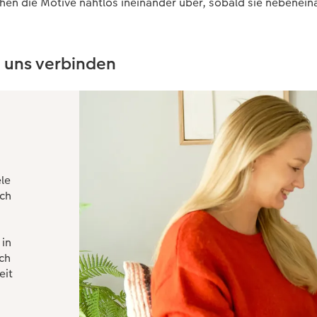
ehen die Motive nahtlos ineinander über, sobald sie nebenei
e uns verbinden
le
ich
 in
ch
eit