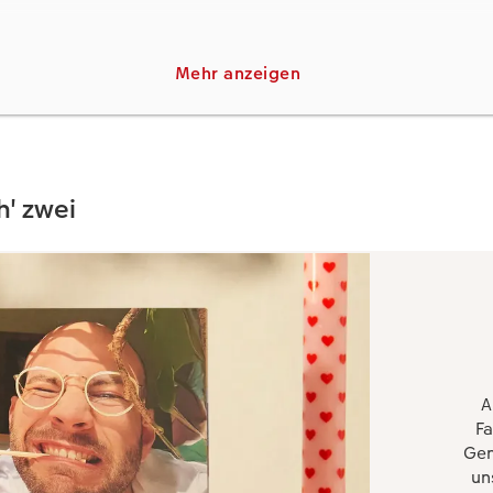
den
r der Kalendergestaltung aus einem Foto zwei einzelne Zuschni
Mehr anzeigen
Anzeige eines Rasters in einem Bildbearbeitungsprogramm ka
ine Möglichkeit, Ihre Fotomotive sauber aufzuteilen. Machen
h' zwei
der Screenshots der einzelnen Seiten - diese dienen dann als 
iten Kalenders.
WE Fotowelt Software gibt es ebenfalls die Möglichkeit, Foto
e sich hier einen Referenzpunkt oder arbeiten Sie zeitgleich 
A
hnitte zu vergleichen.
Fa
Gen
un