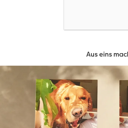
•
Fotos vorher zuschnei
Erstellen Sie bereits vo
der Mitte treffen. Die 
zu arbeiten.
•
Screenshots
Auch Screenshots sind e
Aus eins mac
zuerst gestalteten Kalen
Bildausrichtung des zwe
•
Bei der Gestaltung
In der Fotoschau der CE
zuzuschneiden. Suchen Si
Software, um Ihre Aussc