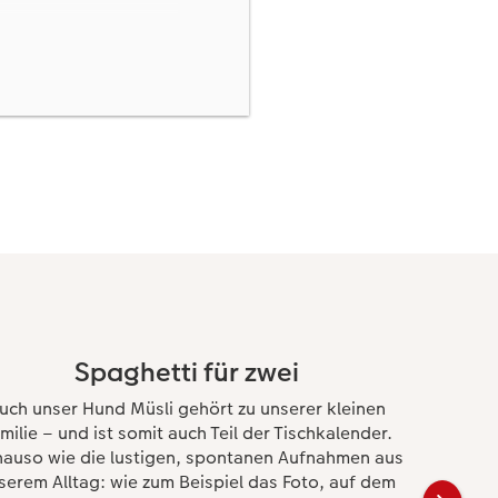
tte, die sich genau in
nn dabei helfen, genau
 Sie dafür von Ihrem
Hilfsmittel für die
s direkt
Spaghetti für zwei
online und in der
uch unser Hund Müsli gehört zu unserer kleinen
milie – und ist somit auch Teil der Tischkalender.
auso wie die lustigen, spontanen Aufnahmen aus
serem Alltag: wie zum Beispiel das Foto, auf dem