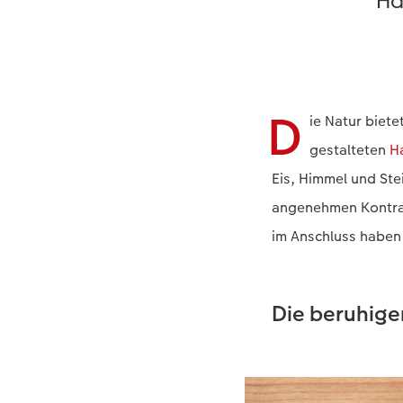
Ha
D
ie Natur biete
gestalteten
H
Eis, Himmel und St
angenehmen Kontras
im Anschluss haben 
Die beruhig