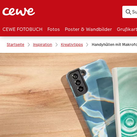
CEWE FOTOBUCH
Fotos
Poster & Wandbilder
Grußkar
Startseite
Inspiration
Kreativtipps
Handyhüllen mit Makrofo