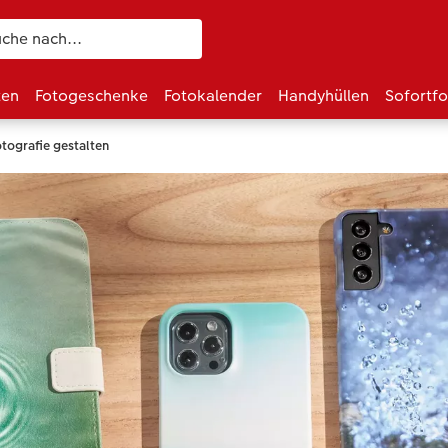
ten
Fotogeschenke
Fotokalender
Handyhüllen
Sofortf
tografie gestalten