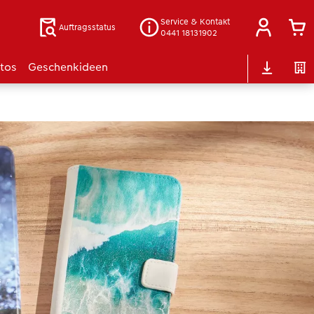
Service & Kontakt
Auftragsstatus
0441 18131902
otos
Geschenkideen