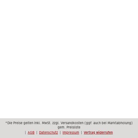
*Die Preise gelten inkl. MwSt. zzgl. Versandkosten (ggf. auch bei Marktabholung)
gem. Preisliste
|
AGB
|
Datenschutz
|
Impressum
|
Vertrag widerrufen