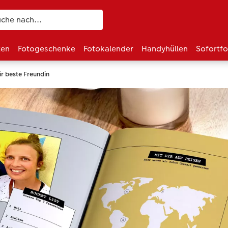
ten
Fotogeschenke
Fotokalender
Handyhüllen
Sofortf
 beste Freundin