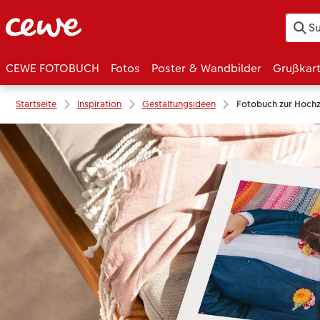
CEWE FOTOBUCH
Fotos
Poster & Wandbilder
Grußkar
Startseite
Inspiration
Gestaltungsideen
Fotobuch zur Hochze