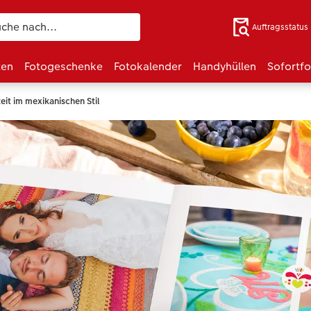
Auftragsstatus
ten
Fotogeschenke
Fotokalender
Handyhüllen
Sofortf
it im mexikanischen Stil