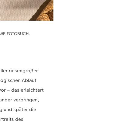
s CEWE FOTOBUCH.
ller riesengroßer
logischen Ablauf
vor – das erleichtert
ander verbringen,
g und später die
rtraits des