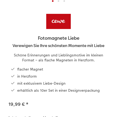
Reisefotobuch gestalten
Little Prints
Fotocollage
Dankeskarten Konfirmation
Papierqualitäten
Advanced Case
für Kinder
Fotomagnete
Jahrbuch gestalten
Nature Prints
Photo Streetmap Poster
Dankeskarten Kommunion
Textilien
Wandkalender mit Design
Max Case
nachhaltiger Schenken
en
CEWE FOTOBUCH Kids
Bilderboxen
Acrylglas
Dankeskarten
Schule & Büro
NEU: Wandkalender Fineline
Smartflip
Danke sagen
Fotomagnete Liebe
Panoramaseite
Premium Poster
Alu-Dibond
Weitere Anlässe
Foto-Geschenkbox
Kalender-Kundenbeispiele
PopGrip
Liebe schenken
Verewigen Sie Ihre schönsten Momente mit Liebe
 & App
Schöne Erinnerungen und Lieblingsmotive im kleinen
Schuber
Fotosticker
Foto auf Holz
Papierqualitäten
Art Prints
Neuheiten
Cardholder
Geburtstagsgeschenke
Format – als flache Magneten in Herzform.
kt
flacher Magnet
Designvorlagen
Fotosets
Hartschaum
Klappkarten
Handyhüllen
Extras
CEWE myPhotos
Inspiration
in Herzform
Foto-Kochbuch
Sofortfotos
Gallery Print
Fotokarten
Faber-Castell
CEWE myPhotos
Neuheiten
Kundenbeispiele
mit exklusivem Liebe-Design
erhältlich als 10er Set in einer Designverpackung
Kundenbeispiele
Analog Services
hexxas
Postkarten
Haustierwelt
19,99 €
*
Webinare
CEWE myPhotos
Willkommensschild
Karte mit Einsteckfoto
Geschenkideen