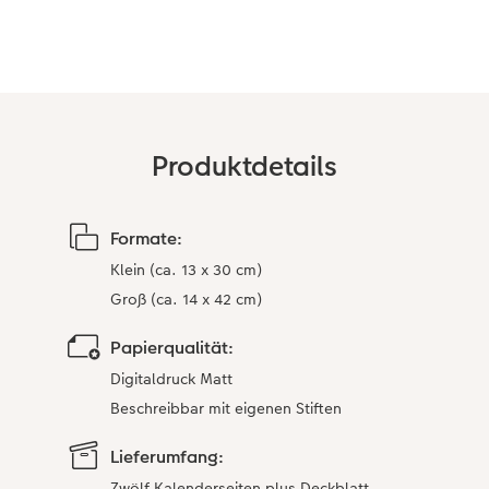
Anleitungen & Hilfe
im Wunschformat
Neuheiten
CEWE myPhotos
Inspiration
Neuheiten
Neuheiten
Neuheiten
Extras
Produktdetails
Formate:
Klein (ca. 13 x 30 cm)
Groß (ca. 14 x 42 cm)
Papierqualität:
Digitaldruck Matt
Beschreibbar mit eigenen Stiften
Lieferumfang:
Zwölf Kalenderseiten plus Deckblatt