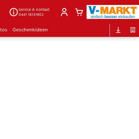
Service & Kontakt
0441 18131902
otos
Geschenkideen