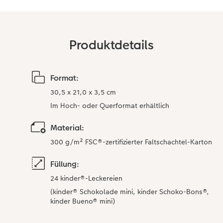
Anleitungen & Hilfe
im Wunschformat
Neuheiten
CEWE myPhotos
Produktdetails
Inspiration
Neuheiten
Neuheiten
Neuheiten
Extras
Format:
30,5 x 21,0 x 3,5 cm
Im Hoch- oder Querformat erhältlich
Material:
300 g/m² FSC®-zertifizierter Faltschachtel-Karton
Füllung:
24 kinder®-Leckereien
(kinder® Schokolade mini, kinder Schoko-Bons®,
kinder Bueno® mini)